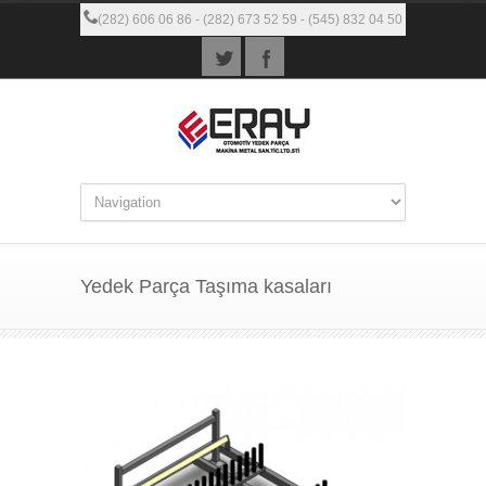
(282) 606 06 86 - (282) 673 52 59 - (545) 832 04 50
Yedek Parça Taşıma kasaları