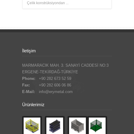
Çelik konstrüksiyondan ...
İletişim
MARMARACIK MAH. 3. SANAYİ CADDESİ NO:3
ERGENE-TEKİRDAĞ-TÜRKİYE
Phone:
+90 282 673 52 59
Fax:
+90 282 606 06 86
E-Mail:
info@erymetal.com
Ürünlerimiz