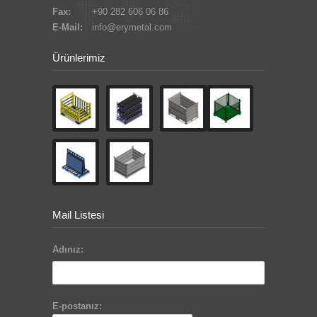
Fax:
+90 282 606 06 86
E-Mail:
info@erymetal.com
Ürünlerimiz
Mail Listesi
Adınız:
E-postanız: