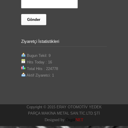
Ziyaretçi İstatistikleri
Bugun Tekil: 9
Hits Today : 16
Total Hits : 224778
Aktif Ziyaretci: 1
Copyright © 2015 ERAY OTOMOTİV YEDEK
PARÇA MAKİNA METAL SAN.TİC.LTD.ŞTİ
Designed by
Özgül
NET