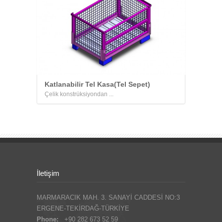
Katlanabilir Tel Kasa(Tel Sepet)
Çelik konstrüksiyondan ...
İletişim
MARMARACIK MAH. 3. SANAYİ CADDESİ NO:3
ERGENE-TEKİRDAĞ-TÜRKİYE
Phone:
+90 282 673 52 59