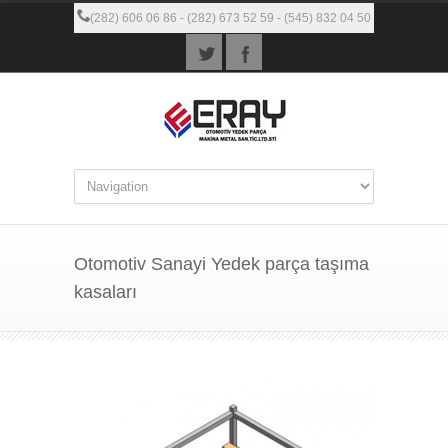
(282) 606 06 86 - (282) 673 52 59 - (545) 832 04 50
Otomotiv Sanayi Yedek parça taşıma
kasaları