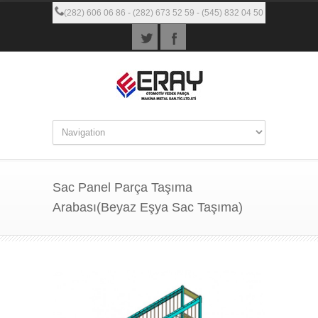
(282) 606 06 86 - (282) 673 52 59 - (545) 832 04 50
Sac Panel Parça Taşıma
Arabası(Beyaz Eşya Sac Taşıma)