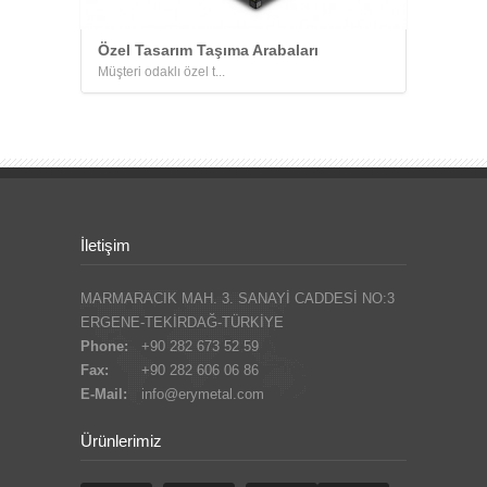
Özel Tasarım Taşıma Arabaları
Müşteri odaklı özel t...
İletişim
MARMARACIK MAH. 3. SANAYİ CADDESİ NO:3
ERGENE-TEKİRDAĞ-TÜRKİYE
Phone:
+90 282 673 52 59
Fax:
+90 282 606 06 86
E-Mail:
info@erymetal.com
Ürünlerimiz