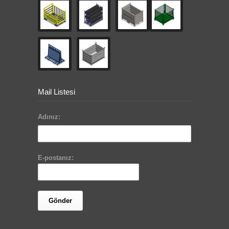
Mail Listesi
Adınız:
E-postanız: